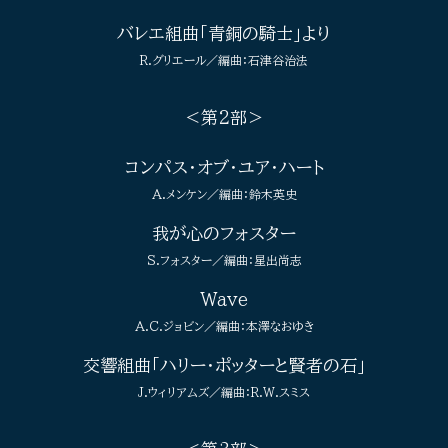
バレエ組曲「青銅の騎士」より
R.グリエール／編曲：石津谷治法
＜第2部＞
コンパス・オブ・ユア・ハート
A.メンケン／編曲：鈴木英史
我が心のフォスター
S.フォスター／編曲：星出尚志
Wave
A.C.ジョビン／編曲：本澤なおゆき
交響組曲「ハリー・ポッターと賢者の石」
J.ウィリアムズ／編曲：R.W.スミス