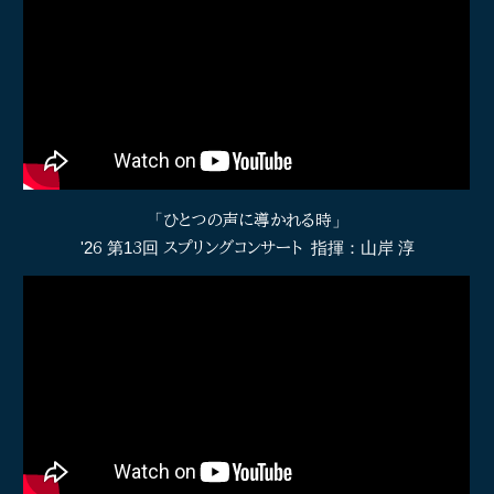
「
ひとつの声に導かれる時
」
'2
6
第1
3
回
スプリングコンサート
指揮：山岸 淳